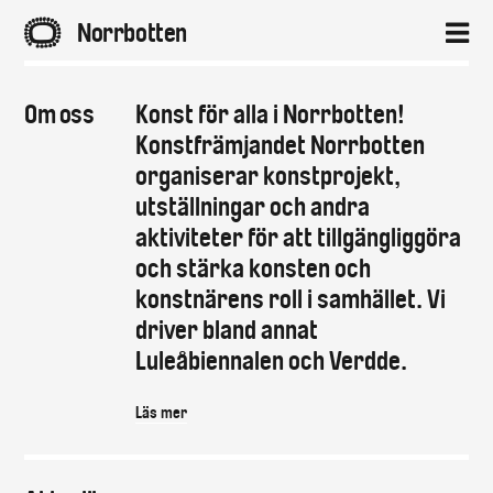
A
Norrbotten
2
Om oss
Konst för alla i Norrbotten!
Hem
Konstfrämjandet Norrbotten
organiserar konstprojekt,
Aktuellt
utställningar och andra
aktiviteter för att tillgängliggöra
Projekt
och stärka konsten och
konstnärens roll i samhället. Vi
Om
driver bland annat
Luleåbiennalen och Verdde.
Kontakt
Läs mer