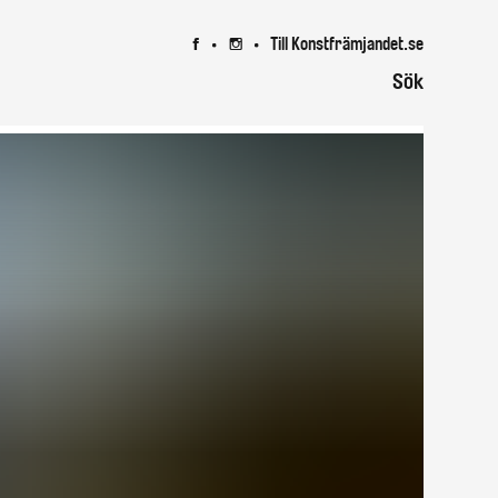
Till Konstfrämjandet.se
7
8
Sök