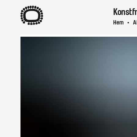
A
Konstf
Hem
A